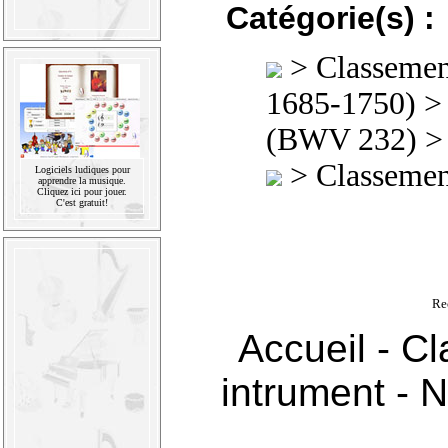
Catégorie(s) :
>
Classement
1685-1750)
(BWV 232) 
>
Classement
Logiciels ludiques pour
apprendre la musique.
Cliquez ici pour jouer.
C'est gratuit!
Re
Accueil
-
Cl
intrument
-
N