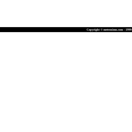
Copyright © metronimo.com - 1999-2