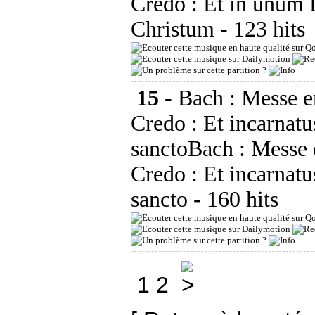
Credo : Et in unum
Christum
- 123 hits
15 -
Bach : Messe en
Credo : Et incarnatus
sanctoBach : Messe e
Credo : Et incarnatus
sancto
- 160 hits
1
2