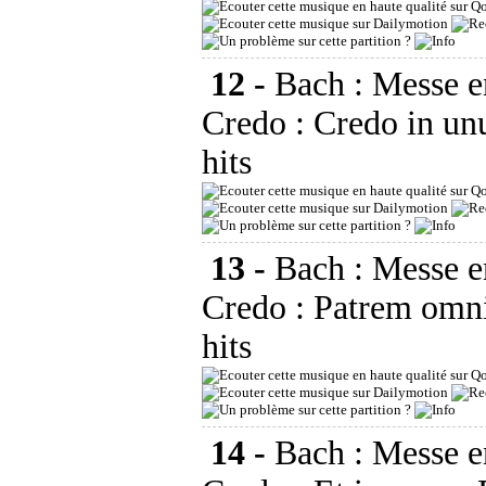
12 -
Bach : Messe en
Credo : Credo in 
hits
13 -
Bach : Messe en
Credo : Patrem omn
hits
14 -
Bach : Messe en