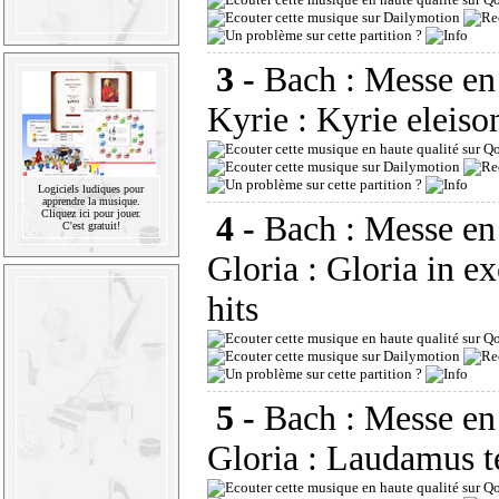
3 -
Bach : Messe en 
Kyrie : Kyrie eleiso
Logiciels ludiques pour
apprendre la musique.
Cliquez ici pour jouer.
4 -
Bach : Messe en 
C'est gratuit!
Gloria : Gloria in e
hits
5 -
Bach : Messe en 
Gloria : Laudamus t