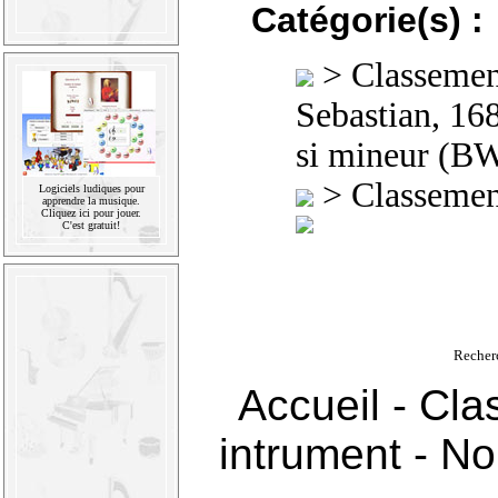
Catégorie(s) :
>
Classement
Sebastian, 16
si mineur (B
>
Classement
Logiciels ludiques pour
apprendre la musique.
Cliquez ici pour jouer.
C'est gratuit!
Recher
Accueil
-
Cla
intrument
-
Nou