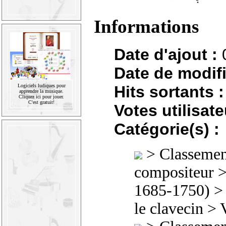
Informations
Date d'ajout :
Date de modifi
Hits sortants :
Logiciels ludiques pour
apprendre la musique.
Cliquez ici pour jouer.
C'est gratuit!
Votes utilisate
Catégorie(s) :
>
Classement
compositeur
1685-1750)
le clavecin
> V