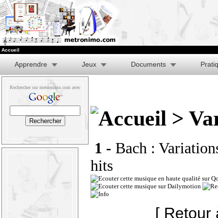
Accueil
Apprendre
Jeux
Documents
Prati
Rechercher sur metronimo.com avec
> Var
1 -
Bach : Variation
hits
[ Retour 