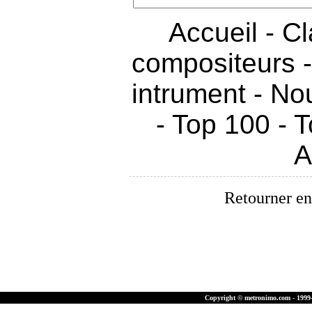
Accueil
-
Cl
compositeurs
intrument
-
Nou
-
Top 100
-
T
A
Retourner en
Copyright © metronimo.com - 1999-2