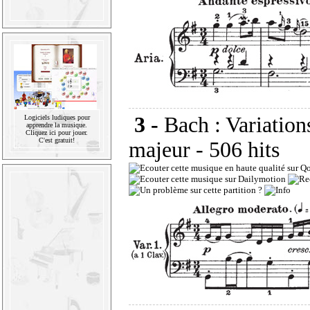
3 -
Bach : Variation
Logiciels ludiques pour
apprendre la musique.
Cliquez ici pour jouer.
C'est gratuit!
majeur
- 506 hits