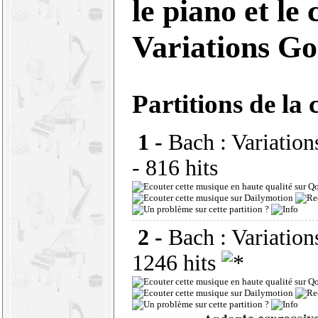
le piano et le 
Variations G
Partitions de la 
1 -
Bach : Variation
- 816 hits
2 -
Bach : Variation
1246 hits