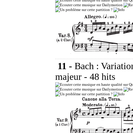
11 -
Bach : Variatio
majeur
- 48 hits