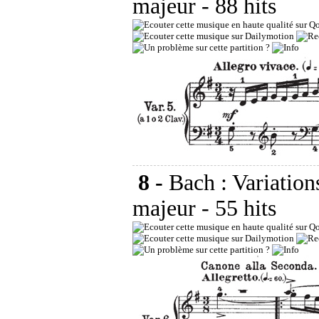
majeur
- 88 hits
8 -
Bach : Variation
majeur
- 55 hits