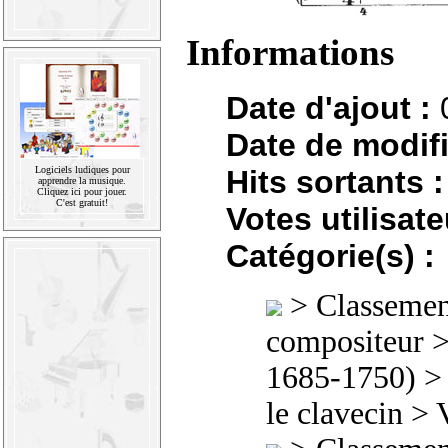
Informations
Date d'ajout :
Date de modifi
Hits sortants :
Logiciels ludiques pour
apprendre la musique.
Cliquez ici pour jouer.
C'est gratuit!
Votes utilisate
Catégorie(s) :
>
Classement
compositeur
1685-1750)
le clavecin
> V