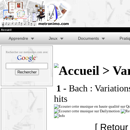
Accueil
Apprendre
Jeux
Documents
Prati
Rechercher sur metronimo.com avec
> Var
1 -
Bach : Variation
hits
[ Retour