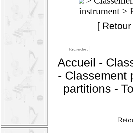
>
Classement
instrument
> 
[ Retour
Recherche :
Accueil
-
Clas
-
Classement p
partitions
-
T
Retou