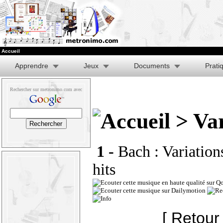
Accueil
Apprendre
Jeux
Documents
Prati
Rechercher sur metronimo.com avec
> Var
1 -
Bach : Variation
hits
[ Retour