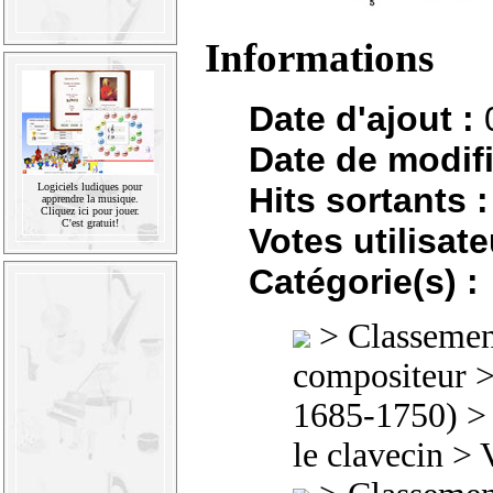
Informations
Date d'ajout :
Date de modifi
Hits sortants :
Logiciels ludiques pour
apprendre la musique.
Cliquez ici pour jouer.
C'est gratuit!
Votes utilisate
Catégorie(s) :
>
Classement
compositeur
1685-1750)
le clavecin
> V