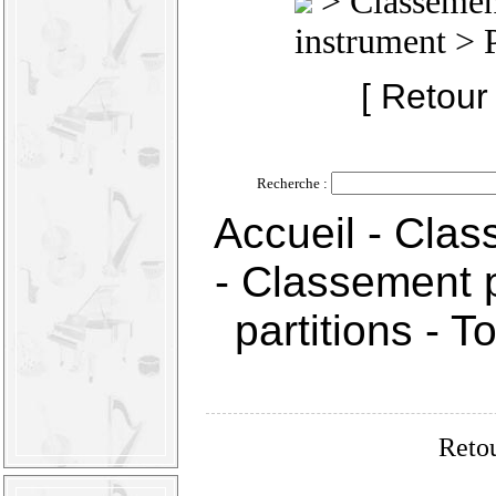
>
Classement
instrument
> 
[ Retour
Recherche :
Accueil
-
Clas
-
Classement p
partitions
-
To
Retou