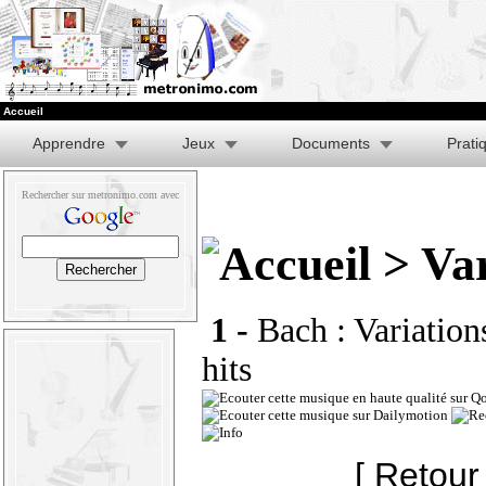
Accueil
Apprendre
Jeux
Documents
Prati
Rechercher sur metronimo.com avec
> Var
1 -
Bach : Variation
hits
[ Retour