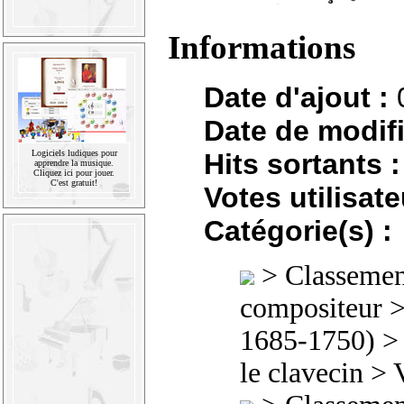
Informations
Date d'ajout :
Date de modifi
Hits sortants :
Logiciels ludiques pour
apprendre la musique.
Cliquez ici pour jouer.
C'est gratuit!
Votes utilisate
Catégorie(s) :
>
Classement
compositeur
1685-1750)
le clavecin
> V