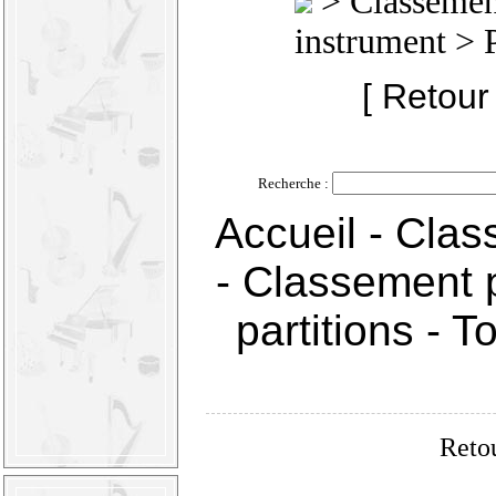
>
Classement
instrument
> 
[ Retour
Recherche :
Accueil
-
Clas
-
Classement p
partitions
-
T
Retou