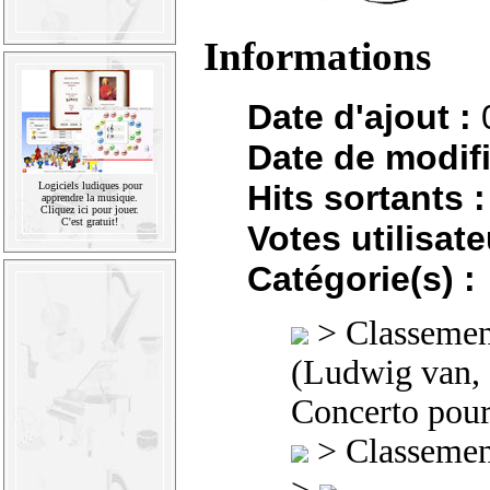
Informations
Date d'ajout :
Date de modifi
Hits sortants :
Logiciels ludiques pour
apprendre la musique.
Cliquez ici pour jouer.
C'est gratuit!
Votes utilisate
Catégorie(s) :
>
Classement
(Ludwig van,
Concerto pour
>
Classement