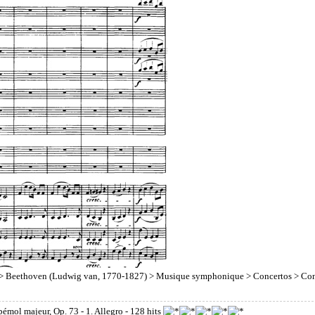
>
Beethoven (Ludwig van, 1770-1827)
>
Musique symphonique
>
Concertos
> Con
émol majeur, Op. 73 - 1. Allegro
- 128 hits