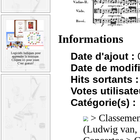
Informations
Date d'ajout :
Logiciels ludiques pour
apprendre la musique.
Cliquez ici pour jouer.
C'est gratuit!
Date de modifi
Hits sortants :
Votes utilisate
Catégorie(s) :
>
Classement
(Ludwig van,