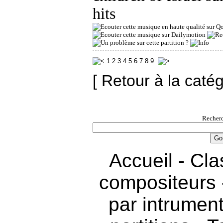
hits
1
2
3
4
5
6
7
8
9
[ Retour à la caté
Recherc
Accueil
-
Cla
compositeurs
par intrumen