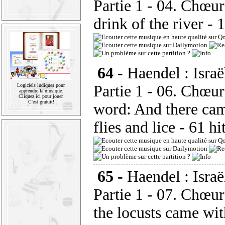
Partie 1 - 04. Chœur
drink of the river
- 
64 -
Haendel : Israë
Logiciels ludiques pour
Partie 1 - 06. Chœur
apprendre la musique.
Cliquez ici pour jouer.
C'est gratuit!
word: And there cam
flies and lice
- 61 hi
65 -
Haendel : Israë
Partie 1 - 07. Chœur
the locusts came wi