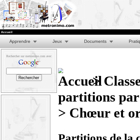
Accueil
Apprendre
Jeux
Documents
Prati
Rechercher sur metronimo.com avec
>
Class
partitions pa
> Chœur et o
Partitions de la 