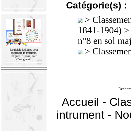
Catégorie(s) :
>
Classement
1841-1904)
n°8 en sol ma
>
Classement
Logiciels ludiques pour
apprendre la musique.
Cliquez ici pour jouer.
C'est gratuit!
Recherc
Accueil
-
Cla
intrument
-
Nou