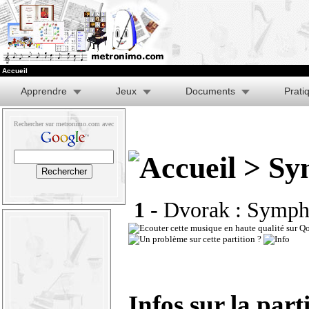
Accueil
Apprendre
Jeux
Documents
Prati
Rechercher sur metronimo.com avec
> Sym
1 -
Dvorak : Sympho
Infos sur la part