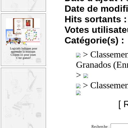
Date de modifi
Hits sortants :
Votes utilisate
Catégorie(s) :
Logiciels ludiques pour
>
Classement
apprendre la musique.
Cliquez ici pour jouer.
C'est gratuit!
Granados (En
>
>
Classement
[ 
Recherche :