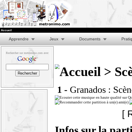
Accueil
Apprendre
Jeux
Documents
Prati
Rechercher sur metronimo.com avec
> Scè
1 -
Granados : Scèn
[ 
Infos sur la part