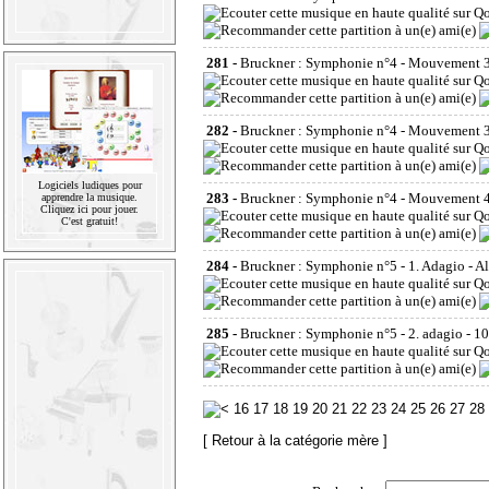
281 -
Bruckner : Symphonie n°4 - Mouvement 3 
282 -
Bruckner : Symphonie n°4 - Mouvement 3 
Logiciels ludiques pour
283 -
Bruckner : Symphonie n°4 - Mouvement 4 
apprendre la musique.
Cliquez ici pour jouer.
C'est gratuit!
284 -
Bruckner : Symphonie n°5 - 1. Adagio - A
285 -
Bruckner : Symphonie n°5 - 2. adagio
- 10
16
17
18
19
20
21
22
23
24
25
26
27
28
[ Retour à la catégorie mère ]