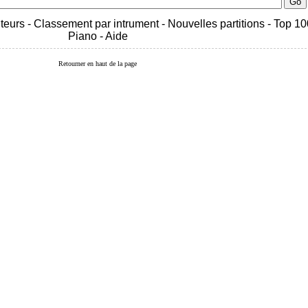
teurs
-
Classement par intrument
-
Nouvelles partitions
-
Top 10
Piano
-
Aide
Retourner en haut de la page