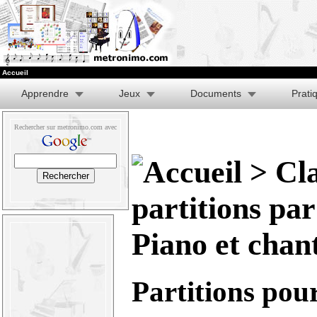
Accueil
Apprendre
Jeux
Documents
Prati
Rechercher sur metronimo.com avec
>
Cl
partitions pa
Piano et chan
Partitions pour