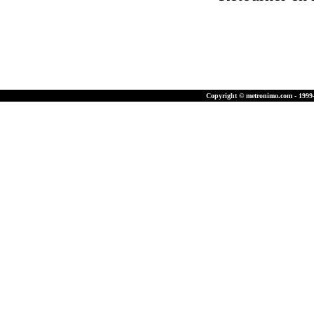
Copyright © metronimo.com - 1999-2