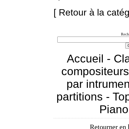
[ Retour à la caté
Rech
Accueil
-
Cl
compositeurs
par intrumen
partitions
-
To
Piano
Retourner en 