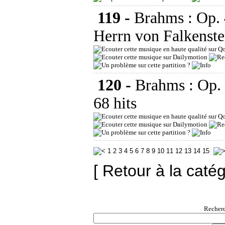
119 -
Brahms : Op.
Herrn von Falkenste
120 -
Brahms : Op.
68 hits
1
2
3
4
5
6
7
8
9
10
11
12
13
14
15
[ Retour à la caté
Recherc