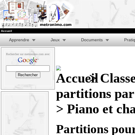
Accueil
Apprendre
Jeux
Documents
Prati
Rechercher sur metronimo.com avec
>
Class
partitions pa
> Piano et ch
Partitions pour