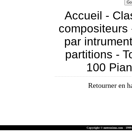
Accueil
-
Cla
compositeurs
par intrumen
partitions
-
T
100 Pia
Retourner en h
Copyright © metronimo.com - 1999-2