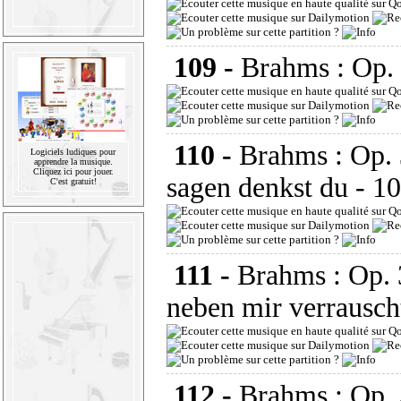
109 -
Brahms : Op.
110 -
Brahms : Op. 
Logiciels ludiques pour
apprendre la musique.
Cliquez ici pour jouer.
sagen denkst du
- 10
C'est gratuit!
111 -
Brahms : Op. 
neben mir verrausc
112 -
Brahms : Op. 