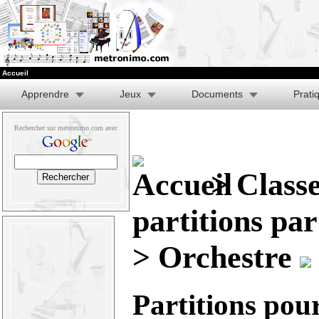
Accueil
Apprendre
Jeux
Documents
Prati
Rechercher sur metronimo.com avec
>
Class
partitions pa
> Orchestre
Partitions pou