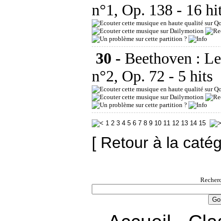
n°1, Op. 138
- 16 hi
30 -
Beethoven : Le
n°2, Op. 72
- 5 hits
1
2
3
4
5
6
7
8
9
10
11
12
13
14
15
[ Retour à la caté
Recherc