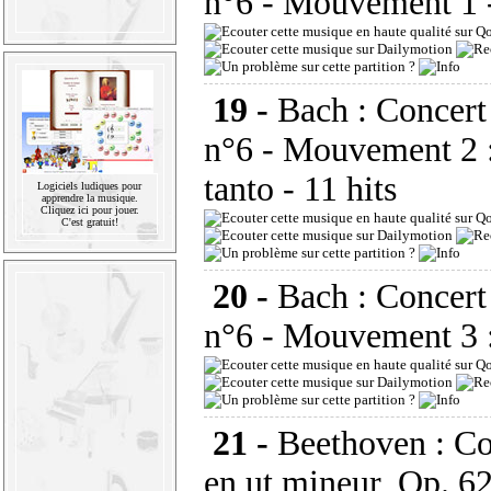
n°6 - Mouvement 1
19 -
Bach : Concert
n°6 - Mouvement 2 
tanto
- 11 hits
Logiciels ludiques pour
apprendre la musique.
Cliquez ici pour jouer.
C'est gratuit!
20 -
Bach : Concert
n°6 - Mouvement 3 :
21 -
Beethoven : Co
en ut mineur, Op. 6