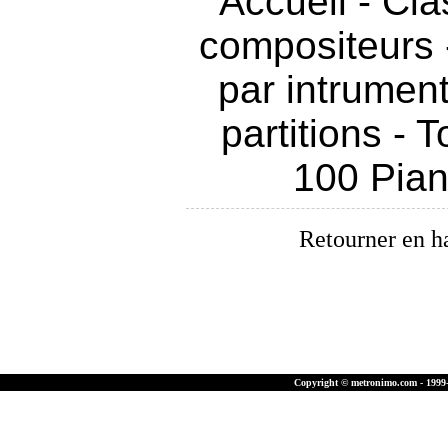
Accueil
-
Cla
compositeurs
par intrumen
partitions
-
T
100 Pia
Retourner en h
Copyright © metronimo.com - 1999-2