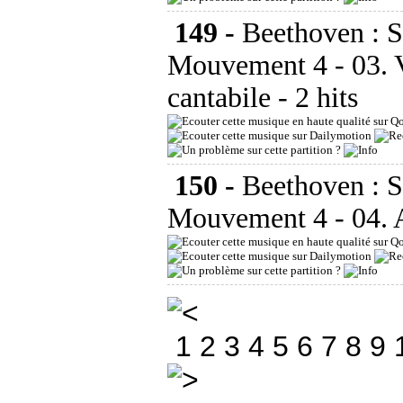
149 -
Beethoven : 
Mouvement 4 - 03. 
cantabile
- 2 hits
150 -
Beethoven : 
Mouvement 4 - 04. A
1
2
3
4
5
6
7
8
9