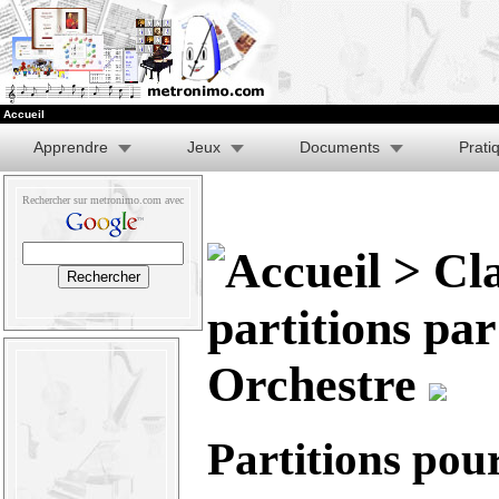
Accueil
Apprendre
Jeux
Documents
Prati
Rechercher sur metronimo.com avec
>
Cl
partitions pa
Orchestre
Partitions pou