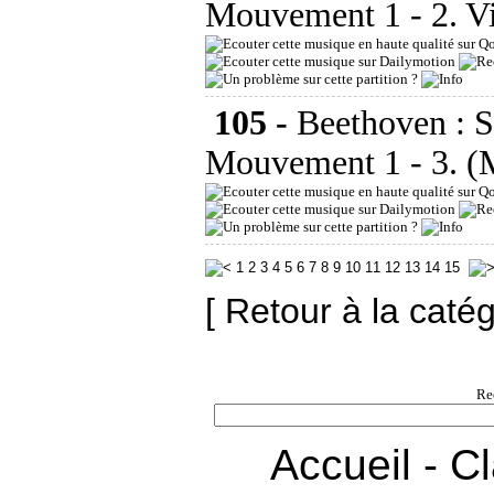
Mouvement 1 - 2. V
105 -
Beethoven : 
Mouvement 1 - 3. (
1
2
3
4
5
6
7
8
9
10
11
12
13
14
15
[ Retour à la caté
Re
Accueil
-
Cl