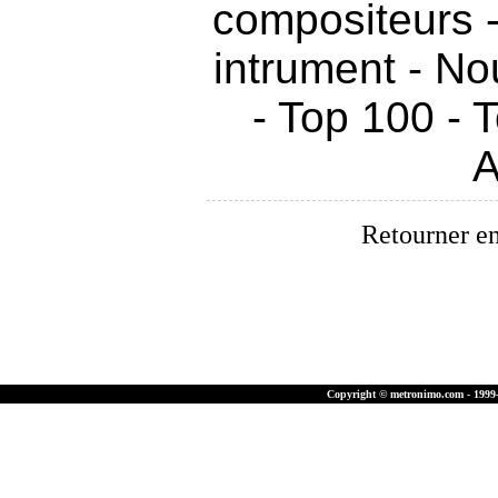
compositeurs
intrument
-
Nou
-
Top 100
-
T
A
Retourner en
Copyright © metronimo.com - 1999-2