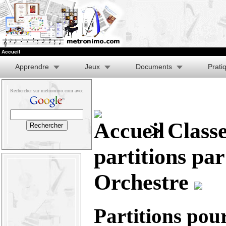
Accueil
Apprendre
Jeux
Documents
Prati
Rechercher sur metronimo.com avec
>
Class
partitions pa
Orchestre
Partitions pou