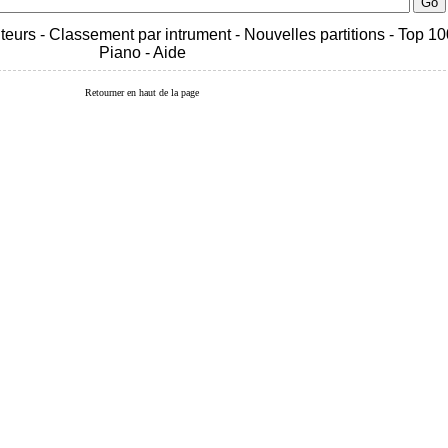
teurs
-
Classement par intrument
-
Nouvelles partitions
-
Top 10
Piano
-
Aide
Retourner en haut de la page