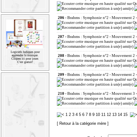
206 -
Brahms : Symphonie n°2 - Mouvement 2 -
207 -
Brahms : Symphonie n°2 - Mouvement 2 - 
Logiciels ludiques pour
208 -
Brahms : Symphonie n°2 - Mouvement 2 - 
apprendre la musique.
Cliquez ici pour jouer.
C'est gratuit!
209 -
Brahms : Symphonie n°2 - Mouvement 2 - 
210 -
Brahms : Symphonie n°2 - Mouvement 3 - 1
1
2
3
4
5
6
7
8
9
10
11
12
13
14
15
[ Retour à la catégorie mère ]