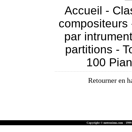
Accueil
-
Cla
compositeurs
par intrumen
partitions
-
T
100 Pia
Retourner en h
Copyright © metronimo.com - 1999-2