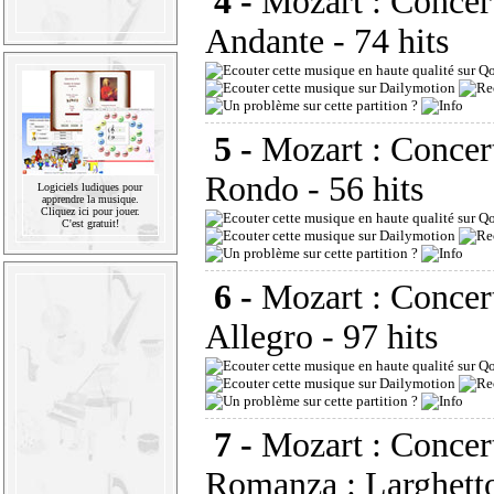
4 -
Mozart : Concert
Andante
- 74 hits
5 -
Mozart : Concert
Rondo
- 56 hits
Logiciels ludiques pour
apprendre la musique.
Cliquez ici pour jouer.
C'est gratuit!
6 -
Mozart : Concert
Allegro
- 97 hits
7 -
Mozart : Concert
Romanza : Larghett