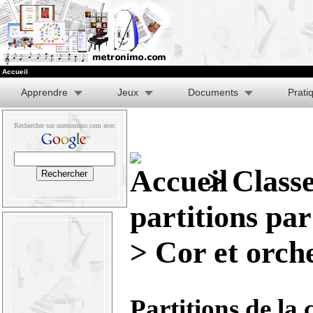
Accueil
Apprendre
Jeux
Documents
Prati
Rechercher sur metronimo.com avec
>
Class
partitions pa
> Cor et orch
Partitions de la 