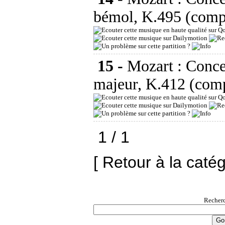
bémol, K.495 (comp
15 -
Mozart : Concer
majeur, K.412 (comp
1 / 1
[ Retour à la caté
Recherc