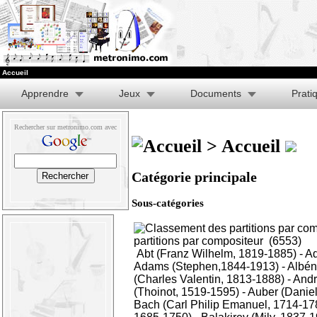
Accueil
Apprendre
Jeux
Documents
Prati
Rechercher sur metronimo.com avec
> Accueil
Catégorie principale
Sous-catégories
partitions par compositeur
(6553)
Abt (Franz Wilhelm, 1819-1885)
-
Ad
Adams (Stephen,1844-1913)
-
Albén
(Charles Valentin, 1813-1888)
-
Andr
(Thoinot, 1519-1595)
-
Auber (Daniel
Bach (Carl Philip Emanuel, 1714-17