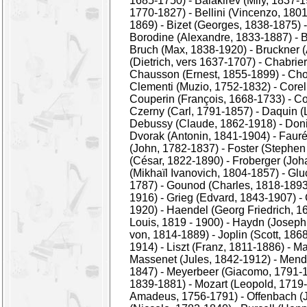
1685-1750)
-
Balakirev (Mily, 1837-
1770-1827)
-
Bellini (Vincenzo, 180
1869)
-
Bizet (Georges, 1838-1875)
Borodine (Alexandre, 1833-1887)
-
B
Bruch (Max, 1838-1920)
-
Bruckner 
(Dietrich, vers 1637-1707)
-
Chabrie
Chausson (Ernest, 1855-1899)
-
Cho
Clementi (Muzio, 1752-1832)
-
Corel
Couperin (François, 1668-1733)
-
Co
Czerny (Carl, 1791-1857)
-
Daquin (
Debussy (Claude, 1862-1918)
-
Doni
Dvorak (Antonin, 1841-1904)
-
Fauré
(John, 1782-1837)
-
Foster (Stephen
(César, 1822-1890)
-
Froberger (Joh
(Mikhaïl Ivanovich, 1804-1857)
-
Glu
1787)
-
Gounod (Charles, 1818-1893
1916)
-
Grieg (Edvard, 1843-1907)
-
1920)
-
Haendel (Georg Friedrich, 1
Louis, 1819 - 1900)
-
Haydn (Joseph,
von, 1814-1889)
-
Joplin (Scott, 186
1914)
-
Liszt (Franz, 1811-1886)
-
Ma
Massenet (Jules, 1842-1912)
-
Mende
1847)
-
Meyerbeer (Giacomo, 1791-
1839-1881)
-
Mozart (Leopold, 1719
Amadeus, 1756-1791)
-
Offenbach (