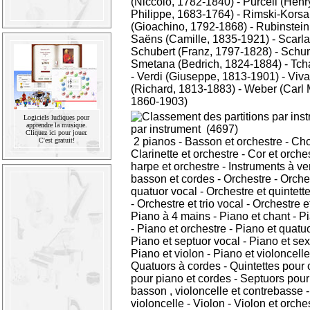
(Niccolo, 1782-1840)
-
Purcell (Henr
Philippe, 1683-1764)
-
Rimski-Korsa
(Gioachino, 1792-1868)
-
Rubinstein
Saëns (Camille, 1835-1921)
-
Scarla
Schubert (Franz, 1797-1828)
-
Schum
Smetana (Bedrich, 1824-1884)
-
Tcha
-
Verdi (Giuseppe, 1813-1901)
-
Viva
(Richard, 1813-1883)
-
Weber (Carl 
1860-1903)
Logiciels ludiques pour
apprendre la musique.
par instrument
(4697)
Cliquez ici pour jouer.
2 pianos
-
Basson et orchestre
-
Ch
C'est gratuit!
Clarinette et orchestre
-
Cor et orche
harpe et orchestre
-
Instruments à ve
basson et cordes
-
Orchestre
-
Orche
quatuor vocal
-
Orchestre et quintett
-
Orchestre et trio vocal
-
Orchestre et
Piano à 4 mains
-
Piano et chant
-
Pi
-
Piano et orchestre
-
Piano et quatu
Piano et septuor vocal
-
Piano et sex
Piano et violon
-
Piano et violoncelle
Quatuors à cordes
-
Quintettes pour 
pour piano et cordes
-
Septuors pour v
basson , violoncelle et contrebasse
violoncelle
-
Violon
-
Violon et orche