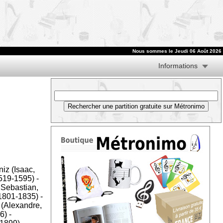
Nous sommes le
Jeudi 06 Août 2026
Informations
iz (Isaac,
1519-1595)
-
Sebastian,
 1801-1835)
-
 (Alexandre,
6)
-