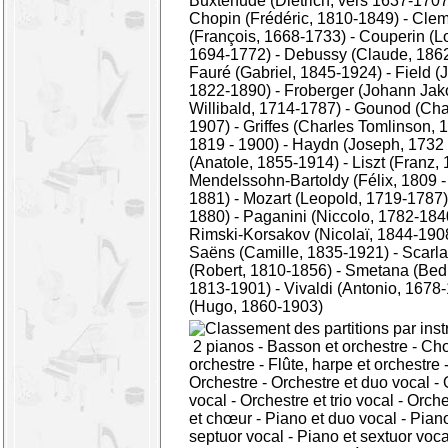
Buxtehude (Dietrich, vers 1637-1707
Chopin (Frédéric, 1810-1849)
-
Clem
(François, 1668-1733)
-
Couperin (L
1694-1772)
-
Debussy (Claude, 186
Fauré (Gabriel, 1845-1924)
-
Field (
1822-1890)
-
Froberger (Johann Jak
Willibald, 1714-1787)
-
Gounod (Cha
1907)
-
Griffes (Charles Tomlinson, 
1819 - 1900)
-
Haydn (Joseph, 1732 
(Anatole, 1855-1914)
-
Liszt (Franz,
Mendelssohn-Bartoldy (Félix, 1809 -
1881)
-
Mozart (Leopold, 1719-1787)
1880)
-
Paganini (Niccolo, 1782-184
Rimski-Korsakov (Nicolaï, 1844-190
Saëns (Camille, 1835-1921)
-
Scarla
(Robert, 1810-1856)
-
Smetana (Bedr
1813-1901)
-
Vivaldi (Antonio, 1678
(Hugo, 1860-1903)
2 pianos
-
Basson et orchestre
-
Ch
orchestre
-
Flûte, harpe et orchestre
Orchestre
-
Orchestre et duo vocal
-
vocal
-
Orchestre et trio vocal
-
Orches
et chœur
-
Piano et duo vocal
-
Piano
septuor vocal
-
Piano et sextuor voca