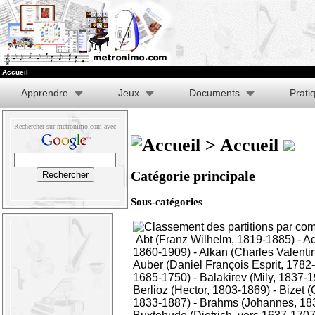
Accueil
Apprendre
Jeux
Documents
Prati
Rechercher sur metronimo.com avec
> Accueil
Catégorie principale
Sous-catégories
Abt (Franz Wilhelm, 1819-1885)
-
Ad
1860-1909)
-
Alkan (Charles Valenti
Auber (Daniel François Esprit, 1782
1685-1750)
-
Balakirev (Mily, 1837-
Berlioz (Hector, 1803-1869)
-
Bizet 
1833-1887)
-
Brahms (Johannes, 18