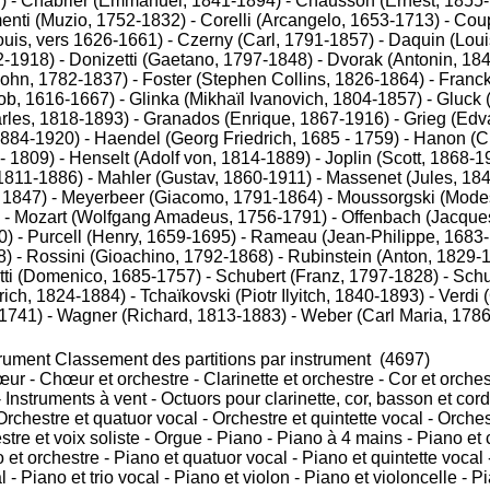
)
-
Chabrier (Emmanuel, 1841-1894)
-
Chausson (Ernest, 1855
enti (Muzio, 1752-1832)
-
Corelli (Arcangelo, 1653-1713)
-
Coup
ouis, vers 1626-1661)
-
Czerny (Carl, 1791-1857)
-
Daquin (Loui
2-1918)
-
Donizetti (Gaetano, 1797-1848)
-
Dvorak (Antonin, 18
John, 1782-1837)
-
Foster (Stephen Collins, 1826-1864)
-
Franck
ob, 1616-1667)
-
Glinka (Mikhaïl Ivanovich, 1804-1857)
-
Gluck 
rles, 1818-1893)
-
Granados (Enrique, 1867-1916)
-
Grieg (Edv
1884-1920)
-
Haendel (Georg Friedrich, 1685 - 1759)
-
Hanon (Ch
- 1809)
-
Henselt (Adolf von, 1814-1889)
-
Joplin (Scott, 1868-1
 1811-1886)
-
Mahler (Gustav, 1860-1911)
-
Massenet (Jules, 18
 1847)
-
Meyerbeer (Giacomo, 1791-1864)
-
Moussorgski (Modes
-
Mozart (Wolfgang Amadeus, 1756-1791)
-
Offenbach (Jacque
0)
-
Purcell (Henry, 1659-1695)
-
Rameau (Jean-Philippe, 1683
8)
-
Rossini (Gioachino, 1792-1868)
-
Rubinstein (Anton, 1829-
tti (Domenico, 1685-1757)
-
Schubert (Franz, 1797-1828)
-
Sch
ich, 1824-1884)
-
Tchaïkovski (Piotr Ilyitch, 1840-1893)
-
Verdi 
-1741)
-
Wagner (Richard, 1813-1883)
-
Weber (Carl Maria, 178
Classement des partitions par instrument
(4697)
œur
-
Chœur et orchestre
-
Clarinette et orchestre
-
Cor et orches
-
Instruments à vent
-
Octuors pour clarinette, cor, basson et cor
Orchestre et quatuor vocal
-
Orchestre et quintette vocal
-
Orches
tre et voix soliste
-
Orgue
-
Piano
-
Piano à 4 mains
-
Piano et 
 et orchestre
-
Piano et quatuor vocal
-
Piano et quintette vocal
l
-
Piano et trio vocal
-
Piano et violon
-
Piano et violoncelle
-
Pi