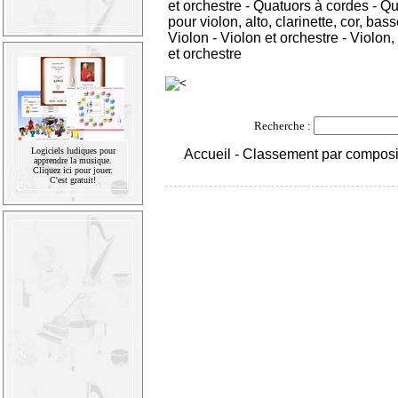
et orchestre
-
Quatuors à cordes
-
Qu
pour violon, alto, clarinette, cor, ba
Violon
-
Violon et orchestre
-
Violon, 
et orchestre
Recherche :
Logiciels ludiques pour
Accueil
-
Classement par composi
apprendre la musique.
Cliquez ici pour jouer.
C'est gratuit!