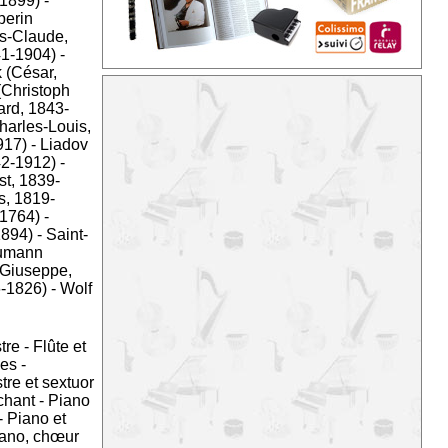
-1899)
-
erin
s-Claude,
41-1904)
-
 (César,
(Christoph
ard, 1843-
arles-Louis,
917)
-
Liadov
42-1912)
-
t, 1839-
s, 1819-
-1764)
-
1894)
-
Saint-
umann
(Giuseppe,
6-1826)
-
Wolf
tre
-
Flûte et
des
-
tre et sextuor
chant
-
Piano
-
Piano et
ano, chœur