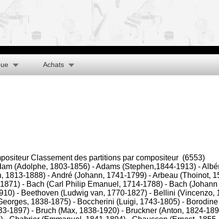
que
Achats
Classement des partitions par compositeur
(6553)
am (Adolphe, 1803-1856)
-
Adams (Stephen,1844-1913)
-
Albén
n, 1813-1888)
-
André (Johann, 1741-1799)
-
Arbeau (Thoinot, 
-1871)
-
Bach (Carl Philip Emanuel, 1714-1788)
-
Bach (Johann 
1910)
-
Beethoven (Ludwig van, 1770-1827)
-
Bellini (Vincenzo,
(Georges, 1838-1875)
-
Boccherini (Luigi, 1743-1805)
-
Borodine
33-1897)
-
Bruch (Max, 1838-1920)
-
Bruckner (Anton, 1824-189