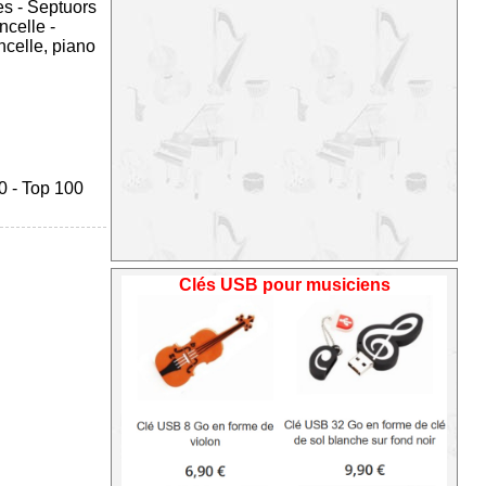
es
-
Septuors
oncelle
-
ncelle, piano
0
-
Top 100
Clés USB pour musiciens