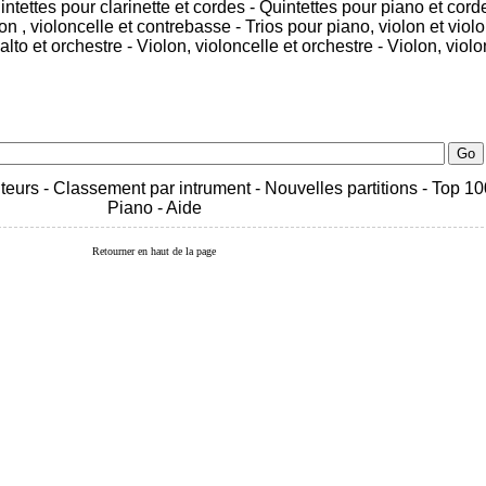
intettes pour clarinette et cordes
-
Quintettes pour piano et cord
sson , violoncelle et contrebasse
-
Trios pour piano, violon et viol
alto et orchestre
-
Violon, violoncelle et orchestre
-
Violon, violo
teurs
-
Classement par intrument
-
Nouvelles partitions
-
Top 10
Piano
-
Aide
Retourner en haut de la page